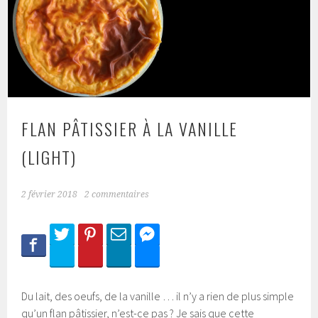
FLAN PÂTISSIER À LA VANILLE
(LIGHT)
2 février 2018
2 commentaires
Du lait, des oeufs, de la vanille … il n’y a rien de plus simple
qu’un flan pâtissier, n’est-ce pas ? Je sais que cette