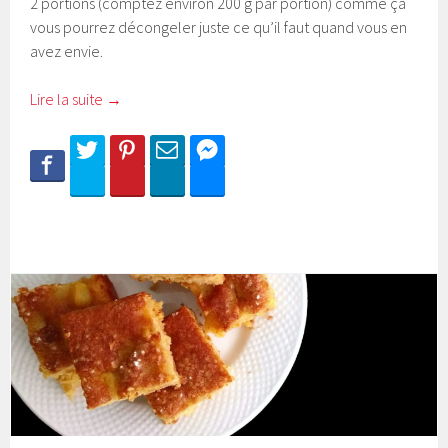
2 portions (comptez environ 200 g par portion) comme ça
vous pourrez décongeler juste ce qu’il faut quand vous en
avez envie.
Lire la suite
→