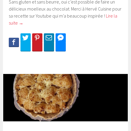
Sans gluten et sans beurre, oui c’est possible de faire un
délicieux moelleux au chocolat. Merci à Hervé Cuisine pour
sa recette sur Youtube qui m’a beaucoup inspirée !
Lire la
suite
→