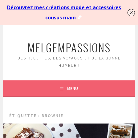
Aller
au
MELGEMPASSIONS
contenu
principal
DES RECETTES, DES VOYAGES ET DE LA BONNE
HUMEUR !
MENU
ÉTIQUETTE :
BROWNIE