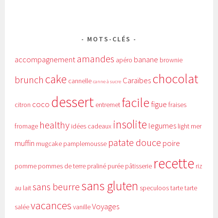
MOTS-CLÉS
amandes
accompagnement
banane
apéro
brownie
chocolat
cake
brunch
Caraïbes
cannelle
canne à sucre
dessert
facile
coco
figue
citron
entremet
fraises
insolite
healthy
legumes
fromage
idées cadeaux
light
mer
patate douce
muffin
poire
mugcake
pamplemousse
recette
pomme
pommes de terre
praliné
purée
pâtisserie
riz
sans gluten
sans beurre
au lait
speculoos
tarte
tarte
vacances
Voyages
salée
vanille