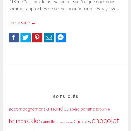
718 m. C’est lors de nos vacances sur l’île que nous nous
sommes approchés de ce pic, pour admirer ses paysages.
Lire la suite
→
MOTS-CLÉS
amandes
accompagnement
banane
apéro
brownie
chocolat
cake
brunch
Caraïbes
cannelle
canne à sucre