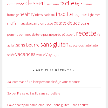
dessert
facile
coco
figue
citron
entremet
fraises
insolite
healthy
legumes
fromage
idées cadeaux
light
mer
patate douce
muffin
poire
mugcake
pamplemousse
recette
pomme
pommes de terre
praliné
purée
pâtisserie
riz
sans gluten
sans beurre
au lait
speculoos
tarte
tarte
vacances
Voyages
salée
vanille
ARTICLES RÉCENTS
J’ai commandé un livre personnalisé, je vous raconte
Sorbet Fraise et Basilic sans sorbetière
Cake healthy au pamplemousse – sans gluten – sans beurre