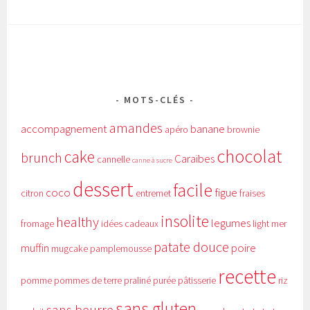
MOTS-CLÉS
amandes
accompagnement
banane
apéro
brownie
chocolat
cake
brunch
Caraïbes
cannelle
canne à sucre
dessert
facile
coco
figue
citron
entremet
fraises
insolite
healthy
legumes
fromage
idées cadeaux
light
mer
patate douce
muffin
poire
mugcake
pamplemousse
recette
pomme
pommes de terre
praliné
purée
pâtisserie
riz
sans gluten
sans beurre