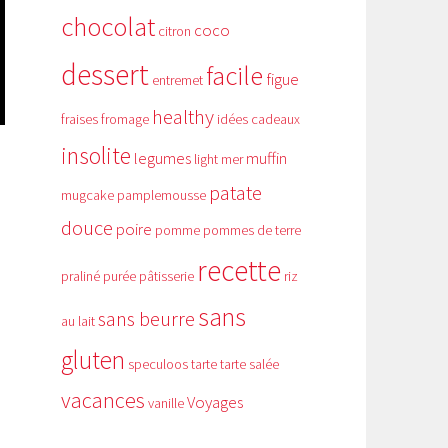
chocolat
coco
citron
dessert
facile
figue
entremet
healthy
fraises
fromage
idées cadeaux
insolite
legumes
muffin
light
mer
patate
mugcake
pamplemousse
douce
poire
pomme
pommes de terre
recette
praliné
purée
pâtisserie
riz
sans
sans beurre
au lait
gluten
speculoos
tarte
tarte salée
vacances
Voyages
vanille