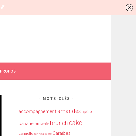
 PROPOS
MOTS-CLÉS
amandes
accompagnement
apéro
cake
brunch
banane
brownie
Caraïbes
cannelle
canne à sucre