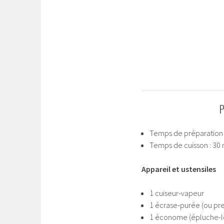
Temps de préparation 
Temps de cuisson : 30 
Appareil et ustensiles
1 cuiseur-vapeur
1 écrase-purée (ou pre
1 économe (épluche-