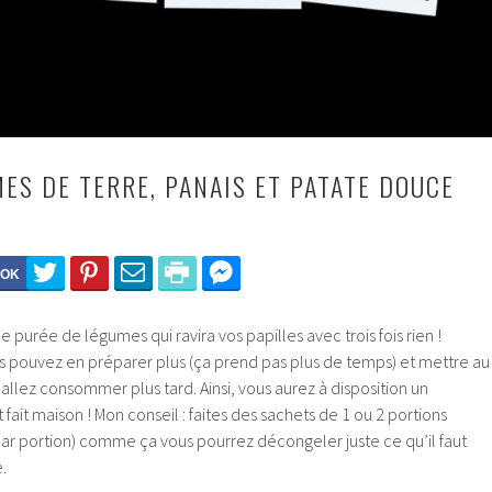
ES DE TERRE, PANAIS ET PATATE DOUCE
 purée de légumes qui ravira vos papilles avec trois fois rien !
us pouvez en préparer plus (ça prend pas plus de temps) et mettre au
llez consommer plus tard. Ainsi, vous aurez à disposition un
it maison ! Mon conseil : faites des sachets de 1 ou 2 portions
ar portion) comme ça vous pourrez décongeler juste ce qu’il faut
.