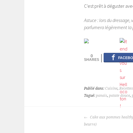
C’est prêt à déguster av
Astuce : lors du dressage, 
parfumera légèrement la 
0
Publié dans:
Cuisine
,
Recette
Tagué:
panais
,
patate douce
,
NAVIGATION
Cake aux pommes healthy 
DES
beurre)
ARTICLES