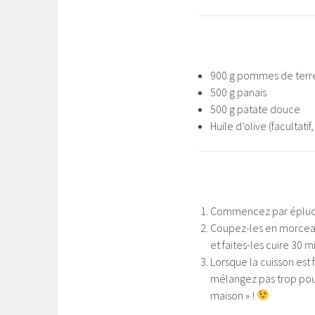
900 g pommes de terr
500 g panais
500 g patate douce
Huile d’olive (facultatif
Commencez par épluche
Coupez-les en morceaux
et faites-les cuire 30 
Lorsque la cuisson est
mélangez pas trop pour
maison » !