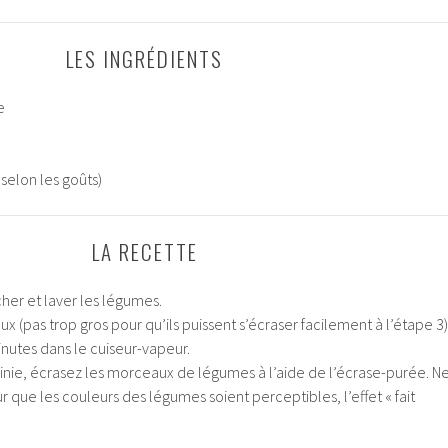
LES INGRÉDIENTS
e
, selon les goûts)
LA RECETTE
r et laver les légumes.
 (pas trop gros pour qu’ils puissent s’écraser facilement à l’étape 3)
minutes dans le cuiseur-vapeur.
 finie, écrasez les morceaux de légumes à l’aide de l’écrase-purée. N
 que les couleurs des légumes soient perceptibles, l’effet « fait