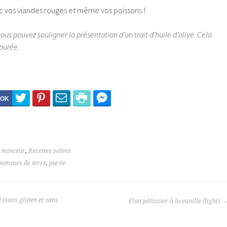
ec vos viandes rouges et même vos poissons !
vous pouvez souligner la présentation d’un trait d’huile d’olive. Cela
purée.
s minceur
,
Recettes salées
pommes de terre
,
purée
(sans gluten et sans
Flan pâtissier à la vanille (light)