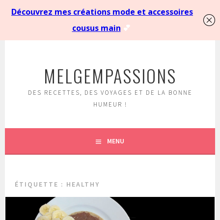
Aller
au
MELGEMPASSIONS
contenu
principal
DES RECETTES, DES VOYAGES ET DE LA BONNE
HUMEUR !
MENU
ÉTIQUETTE :
HEALTHY