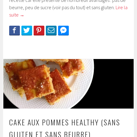
beurre, peu de sucre (voir pas du tout) et sans gluten.
Lire la
suite
→
CAKE AUX POMMES HEALTHY (SANS
GLUTEN ET SANS BEURRE)