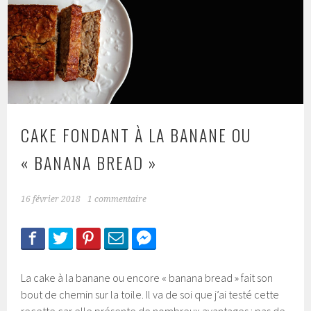
CAKE FONDANT À LA BANANE OU
« BANANA BREAD »
16 février 2018
1 commentaire
La cake à la banane ou encore « banana bread » fait son
bout de chemin sur la toile. Il va de soi que j’ai testé cette
recette car elle présente de nombreux avantages : pas de