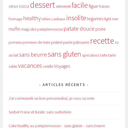
dessert
facile
coco
figue
citron
entremet
fraises
insolite
healthy
legumes
fromage
idées cadeaux
light
mer
patate douce
muffin
poire
mugcake
pamplemousse
recette
pomme
pommes de terre
praliné
purée
pâtisserie
riz
sans gluten
sans beurre
au lait
speculoos
tarte
tarte
vacances
Voyages
salée
vanille
ARTICLES RÉCENTS
J’ai commandé un livre personnalisé, je vous raconte
Sorbet Fraise et Basilic sans sorbetière
Cake healthy au pamplemousse – sans gluten – sans beurre