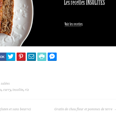
 salées
o
,
curry
,
insolite
,
riz
luten et sans beurre)
Gratin de chou fleur et pommes de terre