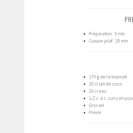
PR
Préparation : 5 min
Cuisson pilaf : 20 min
170 g de riz basmati
20 cl lait de coco
20 cl eau
1/2 c. à c. curry en po
Gros sel
Poivre