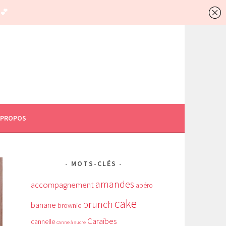
 PROPOS
MOTS-CLÉS
amandes
accompagnement
apéro
cake
brunch
banane
brownie
Caraïbes
cannelle
canne à sucre