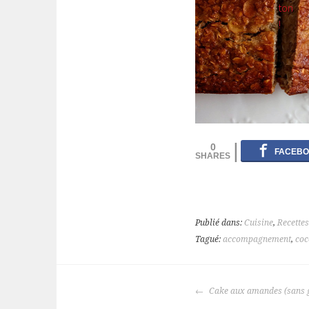
0
Publié dans:
Cuisine
,
Recettes
Tagué:
accompagnement
,
coc
NAVIGATION
Cake aux amandes (sans g
DES