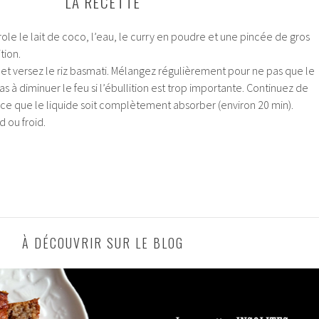
LA RECETTE
ole le lait de coco, l’eau, le curry en poudre et une pincée de gros
tion.
t versez le riz basmati. Mélangez régulièrement pour ne pas que le
pas à diminuer le feu si l’ébullition est trop importante. Continuez de
à ce que le liquide soit complètement absorber (environ 20 min).
 ou froid.
À DÉCOUVRIR SUR LE BLOG