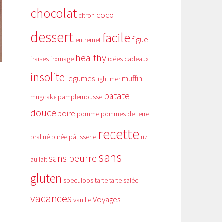
chocolat
coco
citron
dessert
facile
figue
entremet
healthy
fraises
fromage
idées cadeaux
insolite
legumes
muffin
light
mer
patate
mugcake
pamplemousse
douce
poire
pomme
pommes de terre
recette
praliné
purée
pâtisserie
riz
sans
sans beurre
au lait
gluten
speculoos
tarte
tarte salée
vacances
Voyages
vanille