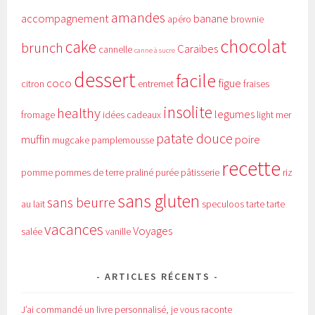
amandes
accompagnement
banane
apéro
brownie
chocolat
cake
brunch
Caraïbes
cannelle
canne à sucre
dessert
facile
coco
figue
citron
entremet
fraises
insolite
healthy
legumes
fromage
idées cadeaux
light
mer
patate douce
muffin
poire
mugcake
pamplemousse
recette
pomme
pommes de terre
praliné
purée
pâtisserie
riz
sans gluten
sans beurre
au lait
speculoos
tarte
tarte
vacances
Voyages
salée
vanille
ARTICLES RÉCENTS
J’ai commandé un livre personnalisé, je vous raconte