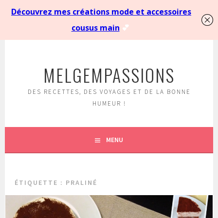
Aller
au
MELGEMPASSIONS
contenu
principal
DES RECETTES, DES VOYAGES ET DE LA BONNE
HUMEUR !
MENU
ÉTIQUETTE :
PRALINÉ