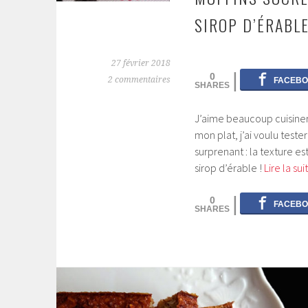
SIROP D’ÉRABL
27 février 2018
0
2 commentaires
J’aime beaucoup cuisine
mon plat, j’ai voulu test
surprenant : la texture es
sirop d’érable !
Lire la su
0