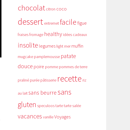
chocolat
coco
citron
dessert
facile
figue
entremet
healthy
fraises
fromage
idées cadeaux
insolite
legumes
muffin
light
mer
patate
mugcake
pamplemousse
douce
poire
pomme
pommes de terre
recette
praliné
purée
pâtisserie
riz
sans
sans beurre
au lait
gluten
speculoos
tarte
tarte salée
vacances
Voyages
vanille
i