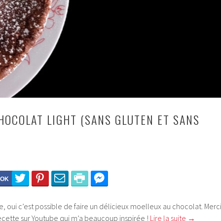
HOCOLAT LIGHT (SANS GLUTEN ET SANS
e, oui c’est possible de faire un délicieux moelleux au chocolat. Merc
recette sur Youtube qui m’a beaucoup inspirée !
Lire la suite
→