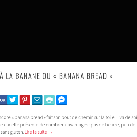
À LA BANANE OU « BANANA BREAD »
ore « banana bread » fait son bout de chemin sur la toile. Il va de soi
ette car elle présente de nombreux avantages : pas de beurre, peu de
t sans gluten.
Lire la suite
→