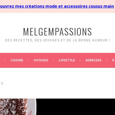
MELGEMPASSIONS
DES RECETTES, DES VOYAGES ET DE LA BONNE HUMEUR !
CUISINE
VOYAGES
LIFESTYLE
ADRESSES
À
TE