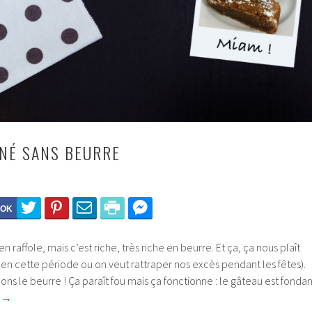
NÉ SANS BEURRE
n raffole, mais c’est riche, très riche en beurre. Et ça, ça nous plaît
en cette période ou on veut rattraper nos excès pendant les fêtes).
mons le beurre ! Ça paraît fou mais ça fonctionne : le gâteau est fondan
e
→