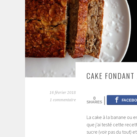
CAKE FONDANT 
16 février 2018
0
1 commentaire
La cake à la banane ou enc
que j’ai testé cette rec
sucre (voir pas du tout) e