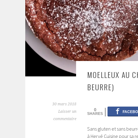
MOELLEUX AU C
BEURRE)
30 mars 2018
0
Laisser un
commentaire
Sans gluten et sans beurr
à Hervé Cuisine pour sa 