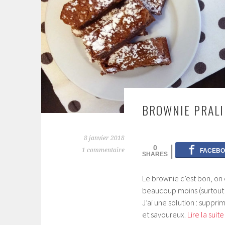
BROWNIE PRALI
8 janvier 2018
0
1 commentaire
Le brownie c’est bon, on e
beaucoup moins (surtout 
J’ai une solution : suppri
et savoureux.
Lire la suit