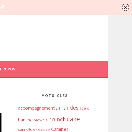
 PROPOS
MOTS-CLÉS
amandes
accompagnement
apéro
cake
brunch
banane
brownie
Caraïbes
cannelle
canne à sucre