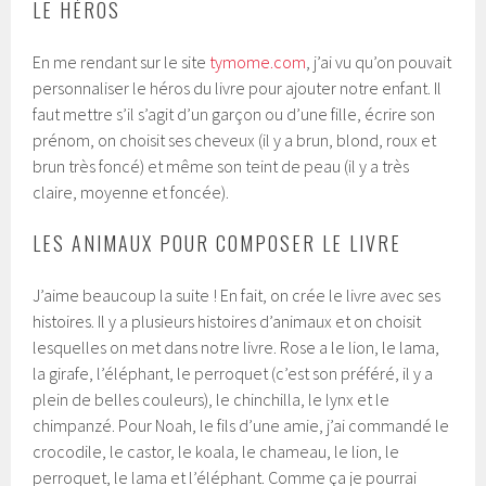
LE HÉROS
En me rendant sur le site
tymome.com
, j’ai vu qu’on pouvait
personnaliser le héros du livre pour ajouter notre enfant. Il
faut mettre s’il s’agit d’un garçon ou d’une fille, écrire son
prénom, on choisit ses cheveux (il y a brun, blond, roux et
brun très foncé) et même son teint de peau (il y a très
claire, moyenne et foncée).
LES ANIMAUX POUR COMPOSER LE LIVRE
J’aime beaucoup la suite ! En fait, on crée le livre avec ses
histoires. Il y a plusieurs histoires d’animaux et on choisit
lesquelles on met dans notre livre. Rose a le lion, le lama,
la girafe, l’éléphant, le perroquet (c’est son préféré, il y a
plein de belles couleurs), le chinchilla, le lynx et le
chimpanzé. Pour Noah, le fils d’une amie, j’ai commandé le
crocodile, le castor, le koala, le chameau, le lion, le
perroquet, le lama et l’éléphant. Comme ça je pourrai