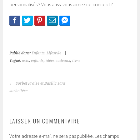
personnalisés ? Vous aussi vous aimez ce concept ?
Publié dans:
Enfants
,
Lifestyle
|
Tagué:
avis
,
enfants
,
idées cadeaux
,
livre
NAVIGATION
Sorbet Fraise et Basilic sans
DES
sorbetière
ARTICLES
LAISSER UN COMMENTAIRE
Votre adresse e-mail ne sera pas publiée.
Les champs