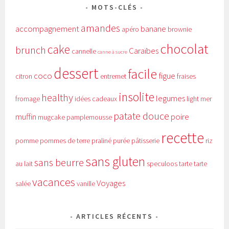
MOTS-CLÉS
amandes
accompagnement
banane
apéro
brownie
chocolat
cake
brunch
Caraïbes
cannelle
canne à sucre
dessert
facile
coco
figue
citron
entremet
fraises
insolite
healthy
legumes
fromage
idées cadeaux
light
mer
patate douce
muffin
poire
mugcake
pamplemousse
recette
pomme
pommes de terre
praliné
purée
pâtisserie
riz
sans gluten
sans beurre
au lait
speculoos
tarte
tarte
vacances
Voyages
salée
vanille
ARTICLES RÉCENTS