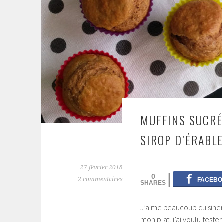
MUFFINS SUCRÉ
SIROP D’ÉRABL
27 février 2018
0
2 commentaires
J’aime beaucoup cuisine
mon plat, j’ai voulu test