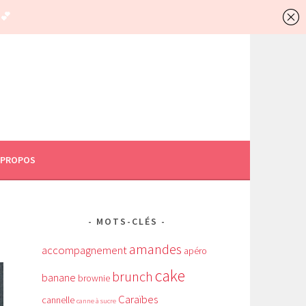
 PROPOS
MOTS-CLÉS
amandes
accompagnement
apéro
cake
brunch
banane
brownie
Caraïbes
cannelle
canne à sucre