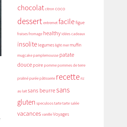
chocolat
coco
citron
dessert
facile
figue
entremet
healthy
fraises
fromage
idées cadeaux
insolite
legumes
muffin
light
mer
patate
mugcake
pamplemousse
douce
poire
pomme
pommes de terre
recette
praliné
purée
pâtisserie
riz
sans
sans beurre
au lait
gluten
speculoos
tarte
tarte salée
vacances
Voyages
vanille
e