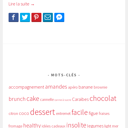
Lire la suite
→
MOTS-CLÉS
amandes
accompagnement
banane
apéro
brownie
chocolat
cake
brunch
Caraïbes
cannelle
canne à sucre
dessert
facile
coco
figue
citron
entremet
fraises
insolite
healthy
legumes
fromage
idées cadeaux
light
mer