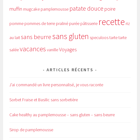
patate douce
muffin
poire
mugcake
pamplemousse
recette
pomme
pommes de terre
praliné
purée
pâtisserie
riz
sans gluten
sans beurre
au lait
speculoos
tarte
tarte
vacances
Voyages
salée
vanille
ARTICLES RÉCENTS
J’ai commandé un livre personnalisé, je vous raconte
Sorbet Fraise et Basilic sans sorbetière
Cake healthy au pamplemousse – sans gluten – sans beurre
Sirop de pamplemousse