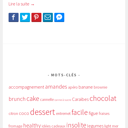
Lire la suite
→
MOTS-CLÉS
amandes
accompagnement
banane
apéro
brownie
chocolat
cake
brunch
Caraïbes
cannelle
canne à sucre
dessert
facile
coco
figue
citron
entremet
fraises
insolite
healthy
legumes
fromage
idées cadeaux
light
mer