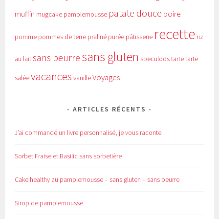
patate douce
muffin
poire
mugcake
pamplemousse
recette
pomme
pommes de terre
praliné
purée
pâtisserie
riz
sans gluten
sans beurre
au lait
speculoos
tarte
tarte
vacances
Voyages
salée
vanille
ARTICLES RÉCENTS
J’ai commandé un livre personnalisé, je vous raconte
Sorbet Fraise et Basilic sans sorbetière
Cake healthy au pamplemousse – sans gluten – sans beurre
Sirop de pamplemousse